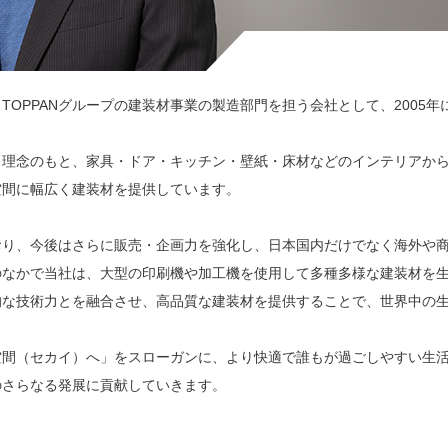
、TOPPANグループの建装材事業の製造部門を担う会社として、2005
う理念のもと、家具・ドア・キッチン・壁紙・床材などのインテリアか
空間に幅広く建装材を提供しています。
おり、今後はさらに販売・企画力を強化し、日本国内だけでなく海外や
のなかで当社は、大型の印刷機や加工機を使用して多種多様な建装材を
的な技術力とを融合させ、高品質な建装材を提供することで、世界中の
空間（セカイ）へ」をスローガンに、より快適で誰もが過ごしやすい生
のさらなる発展に貢献していきます。